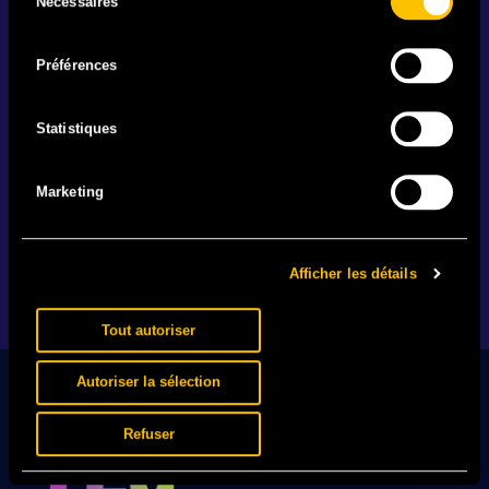
Nécessaires
du
consentement
Préférences
IL EST BEAU MON MAILLOT
Statistiques
25.06 - Votre festival. Votre team. Votre maillot. En
vente actuellement en exclusivité.
Marketing
EN SAVOIR +
Afficher les détails
1
2
…
89
Tout autoriser
Autoriser la sélection
Refuser