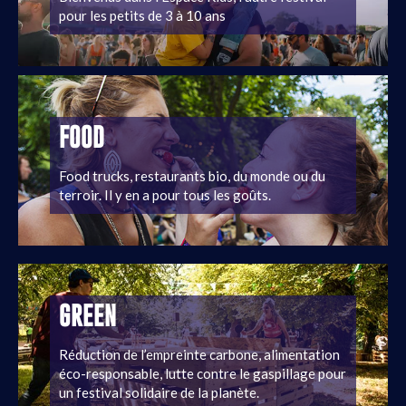
pour les petits de 3 à 10 ans
FOOD
Food trucks, restaurants bio, du monde ou du
terroir. Il y en a pour tous les goûts.
GREEN
Réduction de l’empreinte carbone, alimentation
éco-responsable, lutte contre le gaspillage pour
un festival solidaire de la planète.