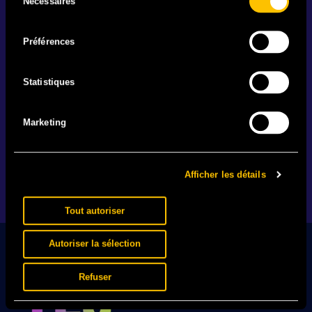
Nécessaires
du
consentement
Préférences
IL EST BEAU MON MAILLOT
Statistiques
25.06 - Votre festival. Votre team. Votre maillot. En
vente actuellement en exclusivité.
Marketing
EN SAVOIR +
Afficher les détails
1
2
…
89
Tout autoriser
Autoriser la sélection
Refuser