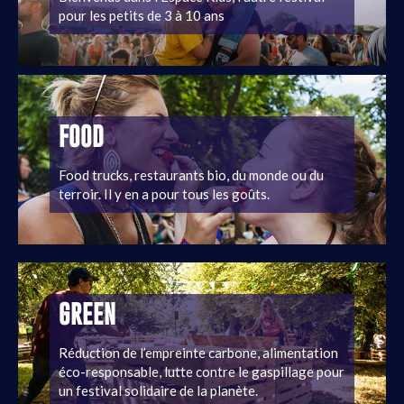
pour les petits de 3 à 10 ans
FOOD
Food trucks, restaurants bio, du monde ou du
terroir. Il y en a pour tous les goûts.
GREEN
Réduction de l’empreinte carbone, alimentation
éco-responsable, lutte contre le gaspillage pour
un festival solidaire de la planète.