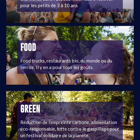
pour les petits de 3 à 10 ans
FOOD
Food trucks, restaurants bio, du monde ou du
terroir. Il y en a pour tous les goûts.
GREEN
Réduction de l’empreinte carbone, alimentation
éco-responsable, lutte contre le gaspillage pour
un festival solidaire de la planète.