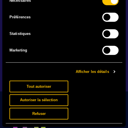
Nécessaires
du
consentement
Préférences
IL EST BEAU MON MAILLOT
Statistiques
25.06 - Votre festival. Votre team. Votre maillot. En
vente actuellement en exclusivité.
Marketing
EN SAVOIR +
Afficher les détails
1
2
…
89
Tout autoriser
Autoriser la sélection
Refuser