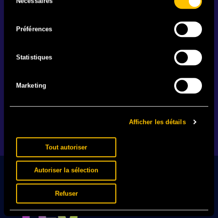
Nécessaires
du
consentement
Préférences
IL EST BEAU MON MAILLOT
Statistiques
25.06 - Votre festival. Votre team. Votre maillot. En
vente actuellement en exclusivité.
Marketing
EN SAVOIR +
Afficher les détails
1
2
…
89
Tout autoriser
Autoriser la sélection
Refuser