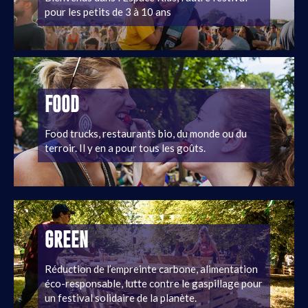
pour les petits de 3 à 10 ans
FOOD
Food trucks, restaurants bio, du monde ou du
terroir. Il y en a pour tous les goûts.
GREEN
Réduction de l’empreinte carbone, alimentation
éco-responsable, lutte contre le gaspillage pour
un festival solidaire de la planète.