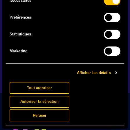
Nécessaires
du
consentement
Préférences
IL EST BEAU MON MAILLOT
Statistiques
25.06 - Votre festival. Votre team. Votre maillot. En
vente actuellement en exclusivité.
Marketing
EN SAVOIR +
Afficher les détails
1
2
…
89
Tout autoriser
Autoriser la sélection
Refuser