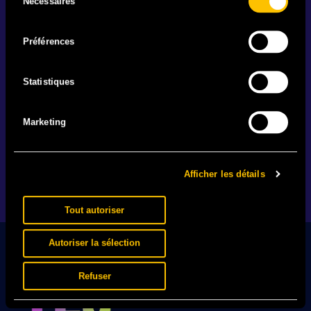
Nécessaires
du
consentement
Préférences
IL EST BEAU MON MAILLOT
Statistiques
25.06 - Votre festival. Votre team. Votre maillot. En
vente actuellement en exclusivité.
Marketing
EN SAVOIR +
Afficher les détails
1
2
…
89
Tout autoriser
Autoriser la sélection
Refuser