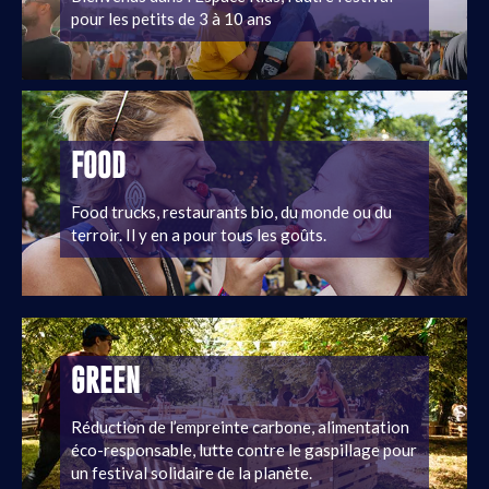
pour les petits de 3 à 10 ans
FOOD
Food trucks, restaurants bio, du monde ou du
terroir. Il y en a pour tous les goûts.
GREEN
Réduction de l’empreinte carbone, alimentation
éco-responsable, lutte contre le gaspillage pour
un festival solidaire de la planète.